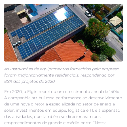
As instalações de equipamentos fornecidos pela empresa
foram majoritariamente residenciais, respondendo por
85% dos projetos de 2020
Em 2020, a Elgin reportou um crescimento anual de 140%.
A companhia atribui essa performance ao desenvolvimento
de uma nova diretoria especializada no setor de energia
solar, investimentos em equipe, logística e TI, e à expansão
das atividades, que também se direcionaram aos
empreendimentos de grande e médio porte. “Nossa